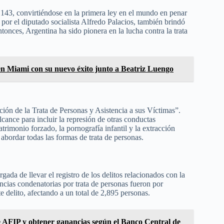
.143, convirtiéndose en la primera ley en el mundo en penar
a por el diputado socialista Alfredo Palacios, también brindó
tonces, Argentina ha sido pionera en la lucha contra la trata
n Miami con su nuevo éxito junto a Beatriz Luengo
ión de la Trata de Personas y Asistencia a sus Víctimas”.
cance para incluir la represión de otras conductas
atrimonio forzado, la pornografía infantil y la extracción
 abordar todas las formas de trata de personas.
ada de llevar el registro de los delitos relacionados con la
ncias condenatorias por trata de personas fueron por
 delito, afectando a un total de 2,895 personas.
e AFIP y obtener ganancias según el Banco Central de