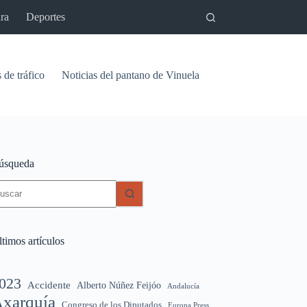
ra
Deportes
 de tráfico
Noticias del pantano de Vinuela
Relaciones
Signif
úsqueda
in
sultados
timos artículos
023
Accidente
Alberto Núñez Feijóo
Andalucía
xarquía
Congreso de los Diputados
Europa Press