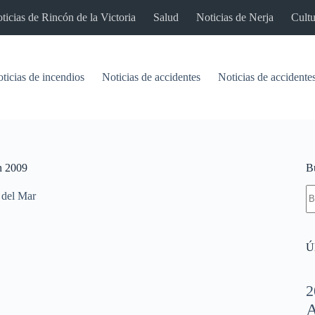
ticias de Rincón de la Victoria
Salud
Noticias de Nerja
Cultu
ticias de incendios
Noticias de accidentes
Noticias de accidentes
en 2009
B
S
 del Mar
re
Úl
2
A