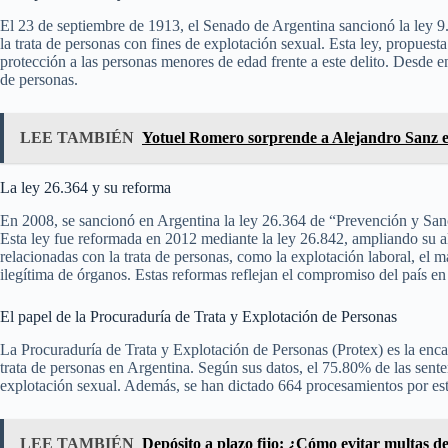
El 23 de septiembre de 1913, el Senado de Argentina sancionó la ley 9
la trata de personas con fines de explotación sexual. Esta ley, propuest
protección a las personas menores de edad frente a este delito. Desde en
de personas.
LEE TAMBIÉN
Yotuel Romero sorprende a Alejandro Sanz e
La ley 26.364 y su reforma
En 2008, se sancionó en Argentina la ley 26.364 de “Prevención y Sanc
Esta ley fue reformada en 2012 mediante la ley 26.842, ampliando su al
relacionadas con la trata de personas, como la explotación laboral, el m
ilegítima de órganos. Estas reformas reflejan el compromiso del país en
El papel de la Procuraduría de Trata y Explotación de Personas
La Procuraduría de Trata y Explotación de Personas (Protex) es la encarg
trata de personas en Argentina. Según sus datos, el 75.80% de las sente
explotación sexual. Además, se han dictado 664 procesamientos por este
LEE TAMBIÉN
Depósito a plazo fijo: ¿Cómo evitar multas d