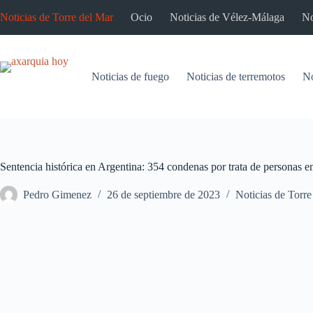
Saltar
Noticias de Torre del Mar
Ocio
Noticias de Vélez-Málaga
No
al
contenido
Noticias de fuego
Noticias de terremotos
No
Sentencia histórica en Argentina: 354 condenas por trata de personas 
Pedro Gimenez
26 de septiembre de 2023
Noticias de Torre