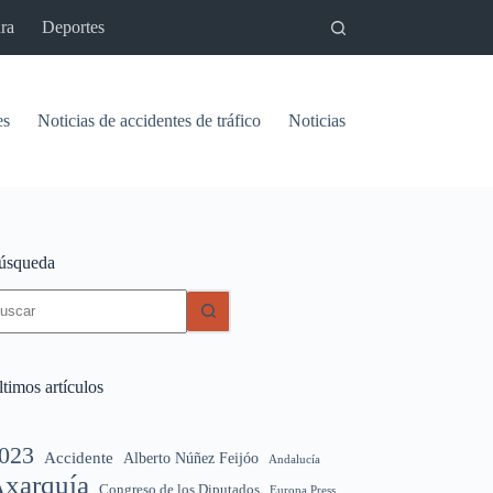
ra
Deportes
es
Noticias de accidentes de tráfico
Noticias del pantano de Vinu
úsqueda
in
sultados
timos artículos
023
Accidente
Alberto Núñez Feijóo
Andalucía
xarquía
Congreso de los Diputados
Europa Press