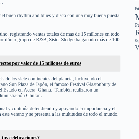
”…
Fú
o del buen rhythm and blues y disco con una muy buena puesta
Pa
R
tino, registrando ventas totales de más de 15 millones en todo
r dúo o grupo de R&B, Sister Sledge ha ganado más de 100
Se
V
ctos por valor de 15 millones de euros
s de los siete continentes del planeta, incluyendo el
kano Sun Plaza de Japón, el famoso Festival Glastonbury de
del Estado en Accra, Ghana. También realizaron un
dministración Clinton.
ional y continúa defendiendo y apoyando la importancia y el
a este verano y se presenta a las multitudes de todo el mundo.
 tus celebraciones?