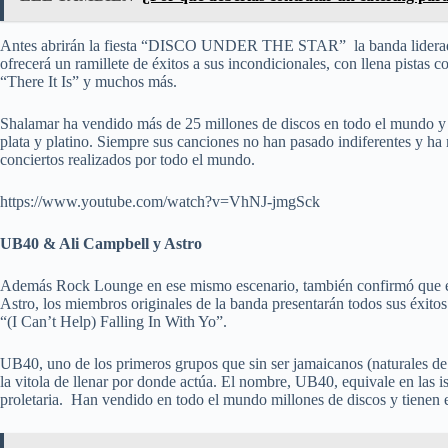
Antes abrirán la fiesta “DISCO UNDER THE STAR” la banda liderada
ofrecerá un ramillete de éxitos a sus incondicionales, con llena pist
“There It Is” y muchos más.
Shalamar ha vendido más de 25 millones de discos en todo el mundo y 
plata y platino. Siempre sus canciones no han pasado indiferentes y ha 
conciertos realizados por todo el mundo.
https://www.youtube.com/watch?v=VhNJ-jmgSck
UB40 & Ali Campbell y Astro
Además Rock Lounge en ese mismo escenario, también confirmó que e
Astro, los miembros originales de la banda presentarán todos sus éxi
“(I Can’t Help) Falling In With Yo”.
UB40, uno de los primeros grupos que sin ser jamaicanos (naturales d
la vitola de llenar por donde actúa. El nombre, UB40, equivale en las is
proletaria. Han vendido en todo el mundo millones de discos y tienen e