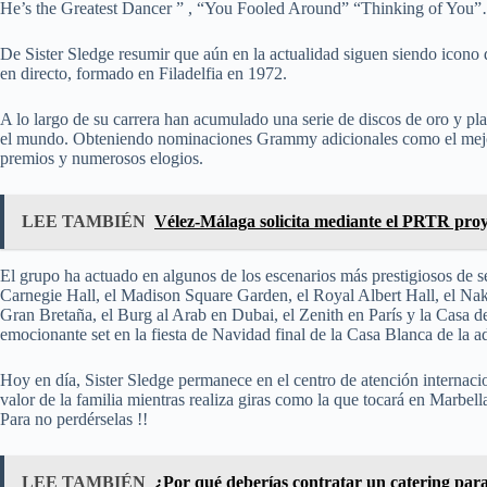
He’s the Greatest Dancer ” , “You Fooled Around” “Thinking of You
De Sister Sledge resumir que aún en la actualidad siguen siendo icon
en directo, formado en Filadelfia en 1972.
A lo largo de su carrera han acumulado una serie de discos de oro y pla
el mundo. Obteniendo nominaciones Grammy adicionales como el mejo
premios y numerosos elogios.
LEE TAMBIÉN
Vélez-Málaga solicita mediante el PRTR proye
El grupo ha actuado en algunos de los escenarios más prestigiosos de sei
Carnegie Hall, el Madison Square Garden, el Royal Albert Hall, el Na
Gran Bretaña, el Burg al Arab en Dubai, el Zenith en París y la Casa 
emocionante set en la fiesta de Navidad final de la Casa Blanca de la a
Hoy en día, Sister Sledge permanece en el centro de atención internac
valor de la familia mientras realiza giras como la que tocará en Marbell
Para no perdérselas !!
LEE TAMBIÉN
¿Por qué deberías contratar un catering para