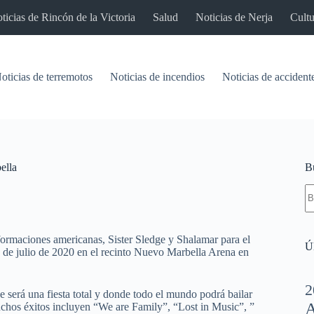
ticias de Rincón de la Victoria
Salud
Noticias de Nerja
Cultu
oticias de terremotos
Noticias de incendios
Noticias de accident
ella
B
S
re
ormaciones americanas, Sister Sledge y Shalamar para el
Úl
julio de 2020 en el recinto Nuevo Marbella Arena en
2
e será una fiesta total y donde todo el mundo podrá bailar
A
uchos éxitos incluyen “We are Family”, “Lost in Music”, ”