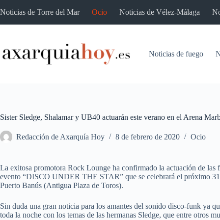
Saltar
Noticias de Torre del Mar
Ocio
Noticias de Vélez-Málaga
No
al
contenido
Noticias de fuego
N
Sister Sledge, Shalamar y UB40 actuarán este verano en el Arena Marb
Redacción de Axarquía Hoy
8 de febrero de 2020
Ocio
La exitosa promotora Rock Lounge ha confirmado la actuación de las f
evento “DISCO UNDER THE STAR” que se celebrará el próximo 31 de 
Puerto Banús (Antigua Plaza de Toros).
Sin duda una gran noticia para los amantes del sonido disco-funk ya qu
toda la noche con los temas de las hermanas Sledge, que entre otros m