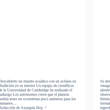
Descubierto un mundo acuático con un océano en
Se de
ebullición en su interior Un equipo de científicos
vinagr
de la Universidad de Cambridge ha realizado el
alrede
hallazgo Los astrónomos creen que el planeta
observ
podría tener un ecosistema poco amistoso para los
fórmic
humanos…
formal
Redacción de Axarquía Hoy
ingre