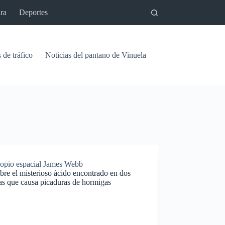
ra
Deportes
 de tráfico
Noticias del pantano de Vinuela
Relaciones
Signif
copio espacial James Webb
re el misterioso ácido encontrado en dos
las que causa picaduras de hormigas