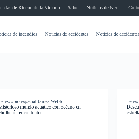
ticias de Rincón de la Victoria
Salud
Noticias de Nerja
Cultu
ticias de incendios
Noticias de accidentes
Noticias de accidentes
Telescopio espacial James Webb
Teles
Misterioso mundo acuático con océano en
Descub
ebullición encontrado
estrel