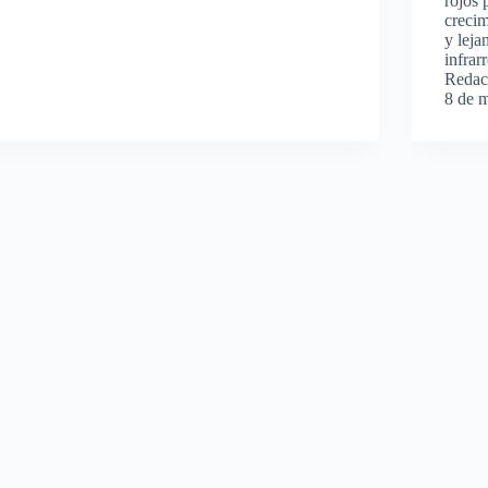
rojos 
crecim
y leja
infrar
Redac
8 de 