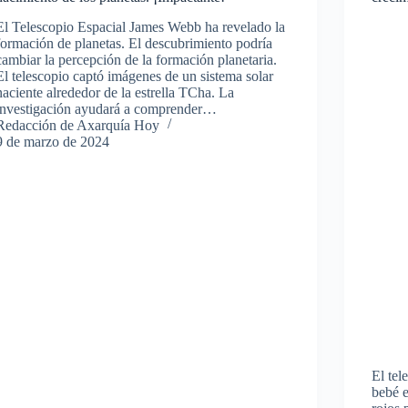
El Telescopio Espacial James Webb ha revelado la
formación de planetas. El descubrimiento podría
cambiar la percepción de la formación planetaria.
El telescopio captó imágenes de un sistema solar
naciente alrededor de la estrella TCha. La
investigación ayudará a comprender…
Redacción de Axarquía Hoy
9 de marzo de 2024
El tel
bebé e