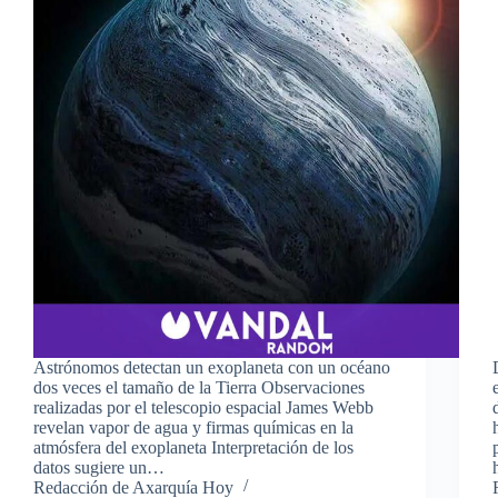
Astrónomos detectan un exoplaneta con un océano
dos veces el tamaño de la Tierra Observaciones
realizadas por el telescopio espacial James Webb
revelan vapor de agua y firmas químicas en la
atmósfera del exoplaneta Interpretación de los
datos sugiere un…
Redacción de Axarquía Hoy