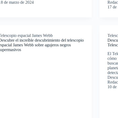
18 de marzo de 2024
Redac
17 de
Telescopio espacial James Webb
Teles
Descubre el increíble descubrimiento del telescopio
Descub
espacial James Webb sobre agujeros negros
Teles
supermasivos
El Te
cómo n
buscan
planet
detect
Descu
Redac
10 de