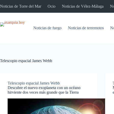
Saltar
Noticias de Torre del Mar
Ocio
Noticias de Vélez-Málaga
No
al
contenido
Noticias de fuego
Noticias de terremotos
No
Telescopio espacial James Webb
Telescopio espacial James Webb
Descubre el nuevo exoplaneta con un océano
hirviente dos veces más grande que la Tierra