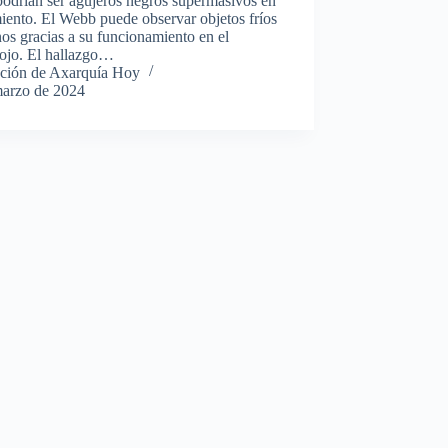
podrían ser agujeros negros supermasivos en
iento. El Webb puede observar objetos fríos
nos gracias a su funcionamiento en el
rojo. El hallazgo…
ción de Axarquía Hoy
marzo de 2024