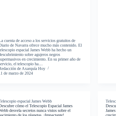
La cuenta de acceso a los servicios gratuitos de
Diario de Navarra ofrece mucho más contenido. El
telescopio espacial James Webb ha hecho un
descubrimiento sobre agujeros negros
supermasivos en crecimiento. En su primer año de
servicio, el telescopio ha…
Redacción de Axarquía Hoy
11 de marzo de 2024
Telescopio espacial James Webb
Teles
Descubre cómo el Telescopio Espacial James
Descub
Webb desvela secretos nunca vistos sobre el
James
nacimiento de los planetas. ¡Impactante!
creci