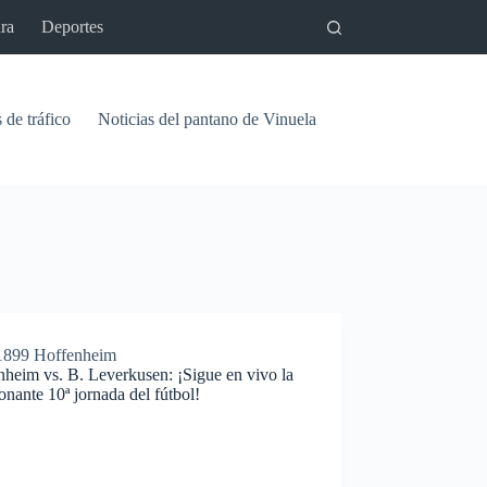
ra
Deportes
 de tráfico
Noticias del pantano de Vinuela
Relaciones
Signif
899 Hoffenheim
heim vs. B. Leverkusen: ¡Sigue en vivo la
nante 10ª jornada del fútbol!