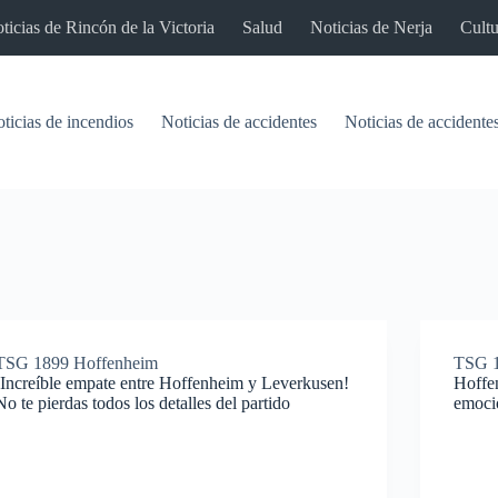
ticias de Rincón de la Victoria
Salud
Noticias de Nerja
Cultu
ticias de incendios
Noticias de accidentes
Noticias de accidentes
TSG 1899 Hoffenheim
TSG 1
¡Increíble empate entre Hoffenheim y Leverkusen!
Hoffen
No te pierdas todos los detalles del partido
emocio