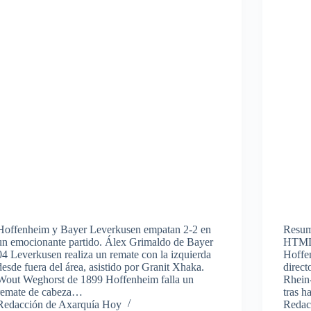
Hoffenheim y Bayer Leverkusen empatan 2-2 en
Resume
un emocionante partido. Álex Grimaldo de Bayer
HTML: 
04 Leverkusen realiza un remate con la izquierda
Hoffe
desde fuera del área, asistido por Granit Xhaka.
direc
Wout Weghorst de 1899 Hoffenheim falla un
Rhein
remate de cabeza…
tras 
Redacción de Axarquía Hoy
Redac