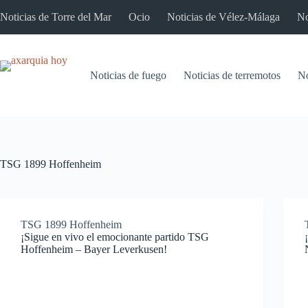
Saltar
Noticias de Torre del Mar
Ocio
Noticias de Vélez-Málaga
No
al
contenido
Noticias de fuego
Noticias de terremotos
No
TSG 1899 Hoffenheim
TSG 1899 Hoffenheim
¡Sigue en vivo el emocionante partido TSG
Hoffenheim – Bayer Leverkusen!