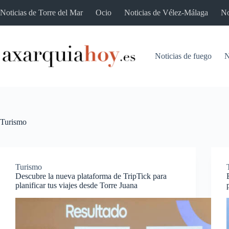
Saltar
Noticias de Torre del Mar
Ocio
Noticias de Vélez-Málaga
No
al
contenido
Noticias de fuego
N
Turismo
Turismo
Descubre la nueva plataforma de TripTick para
planificar tus viajes desde Torre Juana