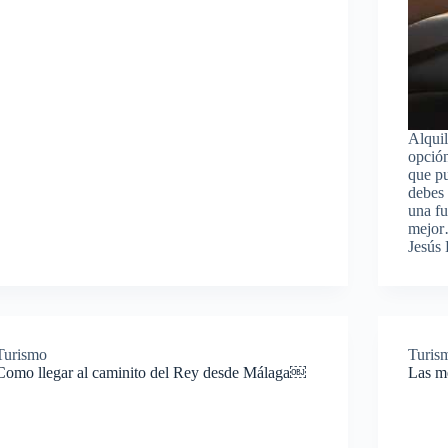
Alquil
opción
que pu
debes 
una fu
mejo
Jesús
Turismo
Turis
Como llegar al caminito del Rey desde Málaga￼
Las m