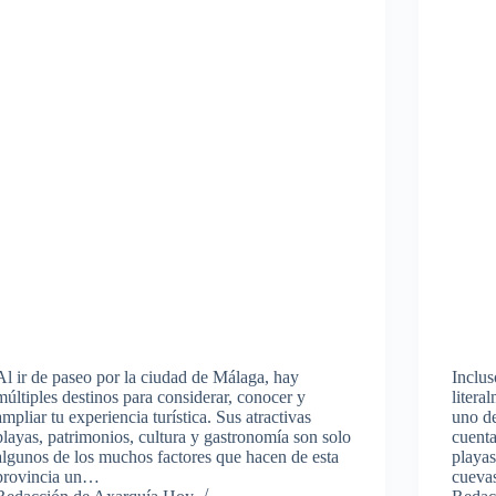
Al ir de paseo por la ciudad de Málaga, hay
Inclus
múltiples destinos para considerar, conocer y
litera
ampliar tu experiencia turística. Sus atractivas
uno d
playas, patrimonios, cultura y gastronomía son solo
cuenta
algunos de los muchos factores que hacen de esta
playas
provincia un…
cuev