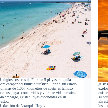
Refugios costeros de Florida: 5 playas tranquilas
para escapar del bullicio turístico Florida, un estado
¿Estás
con más de 1,067 kilómetros de costa, es famoso
explor
por sus playas concurridas y vibrante vida turística.
existi
Sin embargo, existen joyas escondidas en su
su equ
vasto…
En est
Redacción de Axarquía Hoy
los be