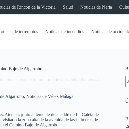
ticias de Rincón de la Victoria
Salud
Noticias de Nerja
Cultu
oticias de terremotos
Noticias de incendios
Noticias de accident
amino Bajo de Algarrobo
B
S
de drenaje en el extremo norte de la Avenida Palmeras de
re
 de Algarrobo
,
Noticias de Vélez-Málaga
Úl
z Atencia; junto al teniente de alcalde de La Caleta de
2
 visitado la zona alta de la avenida de las Palmeras de
con el Camino Bajo de Algarrobo.
A