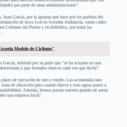
dejadez por parte de otras administraciones”.
s, Juan García, por la apuesta que hace por los pueblos del
instalación de luces Led en Avenida Andalucía, varias calles
n Colonias del Puerto y en definitiva, por todas las
.
Escuela Modelo de Ciclismo"
n García, informó por su parte que “se ha actuado en una
eteriorada y que formaba charcos cada vez que llovía”.
 un plazo de ejecución de mes y medio. Las acometidas han
a zona de absorción para cuando llueva y esas aguas pasen a
inundabilidad. Además, hemos puesto nuestro granito de arena
cabo una empresa local”.