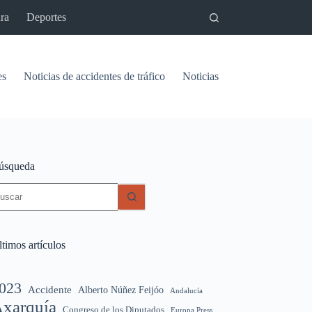
ra
Deportes
es
Noticias de accidentes de tráfico
Noticias del pantano de Vinu
úsqueda
in
sultados
timos artículos
023
Accidente
Alberto Núñez Feijóo
Andalucía
xarquía
Congreso de los Diputados
Europa Press