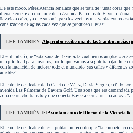
De este modo, Pérez Atencia señalaba que se trata de “unas obras que 
drenaje en el extremo norte de la Avenida Palmeras de Baviera. Zona m
llevado a cabo, ya que suponía para los vecinos una verdadera molesti
canalización de aguas cada vez que se producen lluvias”.
LEE TAMBIÉN
Algarrobo recibe una de las 5 ambulancias
El edil indicó que “esta zona de Baviera, la cual hemos ampliado sus s
una prioridad para nosotros, por lo que vamos a seguir trabajando en 
con la intención de mejorar todo el municipio, sus calles y diferentes z
amables”.
El teniente de alcalde de la Caleta de Vélez, David Segura, señaló por 
avenida Las Palmeras de Baviera Golf. Una zona que era demandada por
zona de mucho tránsito y que conecta Baviera con la misma autovía”.
LEE TAMBIÉN
El Ayuntamiento de Rincón de la Victoria lic
El teniente de alcalde de esta población recordó que “la competencia es
administración competente y que tras caso omiso, tuvimos que pedir p