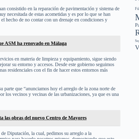
han consistido en la reparación de pavimentación y sistema de
Fú
uy necesitada de estas acometidas y es por lo que se han
a el hecho de no contar con un drenaje en condiciones y
Pa
R
Se
 que ASM ha renovado en Málaga
V
ervicios en materia de limpieza y equipamiento, sigue siendo
mejorar su entorno y accesos. Desde este gobierno seguimos
onas residenciales con el fin de hacer estos entornos más
su parte que “anunciamos hoy el arreglo de la zona norte de
 los vecinos y vecinas de las urbanizaciones, ya que es una
ita las obras del nuevo Centro de Mayores
 de Diputación, la cual, pedimos su arreglo a la
ermiso para hacerlo nosotros mismos, demostrando que este