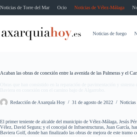
Saltar
Noticias de Torre del Mar
Ocio
Noticias de Vélez-Málaga
No
al
contenido
Noticias de fuego
N
Acaban las obras de conexión entre la avenida de las Palmeras y el C
Obras que han consistido en la reparación de pavimentación y sistema 
Baviera en conexión con el camino bajo de Algarrobo.
Redacción de Axarquía Hoy
31 de agosto de 2022
Noticias
El primer teniente de alcalde del municipio de Vélez-Málaga, Jesús Pére
Vélez, David Segura; y el concejal de Infraestructuras, Juan García, han
Baviera Golf, donde han finalizado las obras de mejora de este tramo 