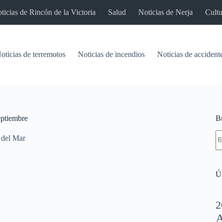
ticias de Rincón de la Victoria
Salud
Noticias de Nerja
Cultu
oticias de terremotos
Noticias de incendios
Noticias de accident
eptiembre
B
S
 del Mar
re
Úl
2
A