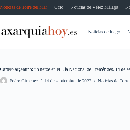
Saltar
Noticias de Torre del Mar
Ocio
Noticias de Vélez-Málaga
No
al
contenido
Noticias de fuego
N
Cartero argentino: un héroe en el Día Nacional de Efemérides, 14 de s
Pedro Gimenez
14 de septiembre de 2023
Noticias de Torre