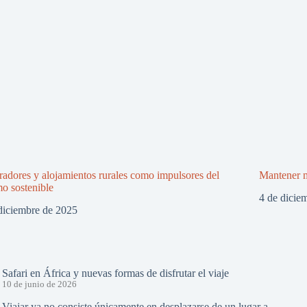
adores y alojamientos rurales como impulsores del
Mantener m
mo sostenible
4 de dicie
diciembre de 2025
Safari en África y nuevas formas de disfrutar el viaje
10 de junio de 2026
Viajar ya no consiste únicamente en desplazarse de un lugar a