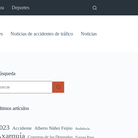
ra
Deportes
es
Noticias de accidentes de tráfico
Noticias del pantano de Vinu
úsqueda
in
sultados
timos artículos
023
Accidente
Alberto Núñez Feijóo
Andalucía
xarquía
Congreso de los Diputados
Europa Press