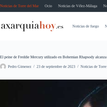
Saltar
Noticias de Torre del Mar
Ocio
Noticias de Vélez-Málaga
No
al
contenido
Noticias de fuego
N
El peine de Freddie Mercury utilizado en Bohemian Rhapsody alcanza 
Pedro Gimenez
23 de septiembre de 2023
Noticias de Torre