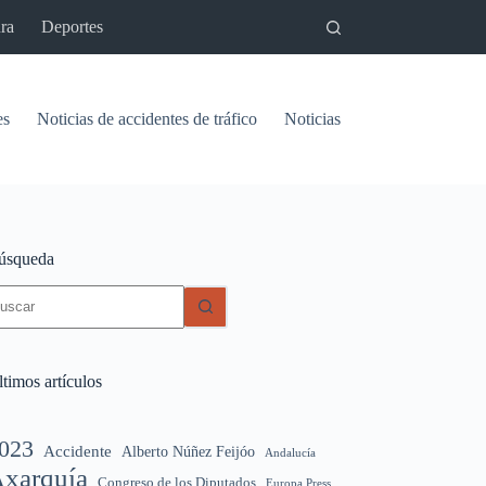
ra
Deportes
es
Noticias de accidentes de tráfico
Noticias del pantano de Vinu
úsqueda
in
sultados
timos artículos
023
Accidente
Alberto Núñez Feijóo
Andalucía
xarquía
Congreso de los Diputados
Europa Press