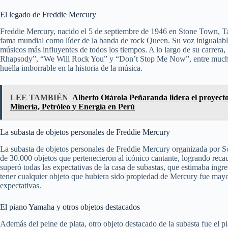
El legado de Freddie Mercury
Freddie Mercury, nacido el 5 de septiembre de 1946 en Stone Town, Tan
fama mundial como líder de la banda de rock Queen. Su voz inigualable 
músicos más influyentes de todos los tiempos. A lo largo de su carre
Rhapsody”, “We Will Rock You” y “Don’t Stop Me Now”, entre muchos o
huella imborrable en la historia de la música.
LEE TAMBIÉN
Alberto Otárola Peñaranda lidera el proyecto
Minería, Petróleo y Energía en Perú
La subasta de objetos personales de Freddie Mercury
La subasta de objetos personales de Freddie Mercury organizada por So
de 30.000 objetos que pertenecieron al icónico cantante, logrando recau
superó todas las expectativas de la casa de subastas, que estimaba in
tener cualquier objeto que hubiera sido propiedad de Mercury fue mayor
expectativas.
El piano Yamaha y otros objetos destacados
Además del peine de plata, otro objeto destacado de la subasta fue e