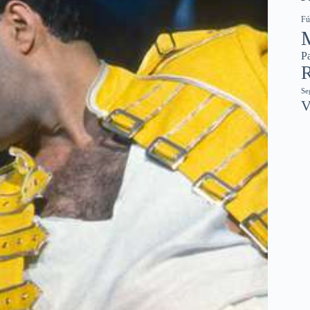
Fú
Pa
R
Se
V