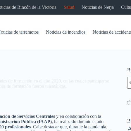
ticias de Rincón de la Victoria
Salud
Noticias de Nerja
Cultu
oticias de terremotos
Noticias de incendios
Noticias de accident
B
S
des de formación en el año 2020, en las cuales participaron
re
nes de formación fueron telemáticas.
Úl
ación
de Servicios Centrales
y en colaboración con la
2
nistración
Pública
(
IAAP
), ha realizado durante el año
00
profesionales
. Cabe destacar que, durante la pandemia,
A