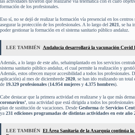
las actividades tuvieron que realizarse vía telemática con el claro objeti
formación de los profesionales.
Eso sí, no se dejó de realizar la formación vía presencial en los centros
asegurar la protección de los profesionales. A lo largo del
2021
, se ha 
poder gestionar la formación en el sistema sanitario público andaluz.
LEE TAMBIÉN
Andalucía desarrollará la vacunación Covid la
Además, a lo largo de este año, sehaimplantado en los servicios central
sistema sanitario público andaluz, el cual permite la realización y gesti
Además, estos ofrecen mayor accesibilidad a todos los profesionales. 
aplicación) al mes de diciembrede
2020
, se han ido realizando un total
de
19.329 profesionales
(
14.954 mujeres
y
4.375 hombres
).
Cabe destacar que la primera actividad en realizarse y la que más dema
coronavirus’
, una actividad que está dirigida a todos los profesionales
plan de sustitución de vacaciones. Desde
Gesforma
de
Servicios Cent
ya
231 ediciones programadas de distintas actividades en este año
LEE TAMBIÉN
El Área Sanitaria de la Axarquía continúa la