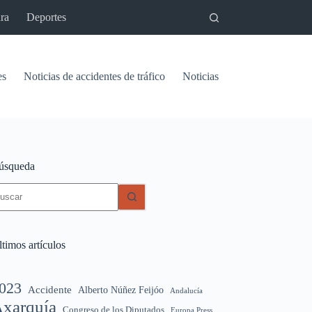
ra
Deportes
es
Noticias de accidentes de tráfico
Noticias del pantano de Vinu
úsqueda
in
sultados
timos artículos
023
Accidente
Alberto Núñez Feijóo
Andalucía
xarquía
Congreso de los Diputados
Europa Press