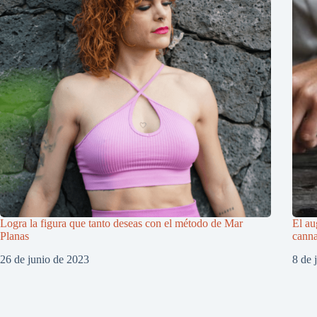
Logra la figura que tanto deseas con el método de Mar
El au
Planas
cann
26 de junio de 2023
8 de 