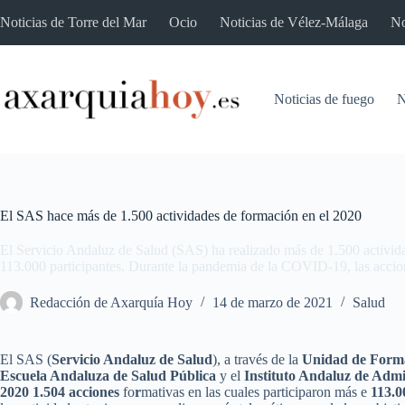
Saltar
Noticias de Torre del Mar
Ocio
Noticias de Vélez-Málaga
No
al
contenido
Noticias de fuego
N
El SAS hace más de 1.500 actividades de formación en el 2020
El Servicio Andaluz de Salud (SAS) ha realizado más de 1.500 activida
113.000 participantes. Durante la pandemia de la COVID-19, las accio
Redacción de Axarquía Hoy
14 de marzo de 2021
Salud
El SAS (
Servicio Andaluz de Salud
), a través de la
Unidad de Form
Escuela Andaluza de
Salud Pública
y el
Instituto Andaluz
de Admi
2020
1.504 acciones
fo
r
mativas en las cuales participaron más e
113.0