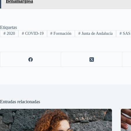
Benamargosa
Etiquetas
#
2020
#
COVID-19
#
Formación
#
Junta de Andalucía
#
SAS
Entradas relacionadas