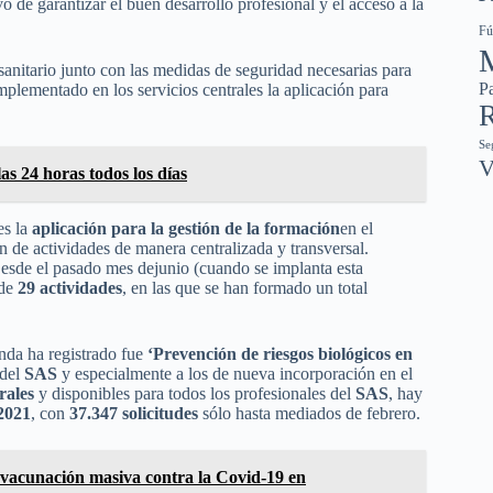
vo de garantizar el buen desarrollo profesional y el acceso a la
Fú
 sanitario junto con las medidas de seguridad necesarias para
Pa
implementado en los servicios centrales la aplicación para
R
Se
V
s 24 horas todos los días
es la
aplicación para la gestión de la formación
en el
ón de actividades de manera centralizada y transversal.
Desde el pasado mes dejunio (cuando se implanta esta
 de
29 actividades
, en las que se han formado un total
nda ha registrado fue
‘Prevención de riesgos biológicos en
 del
SAS
y especialmente a los de nueva incorporación en el
rales
y disponibles para todos los profesionales del
SAS
, hay
 2021
, con
37.347 solicitudes
sólo hasta mediados de febrero.
 vacunación masiva contra la Covid-19 en