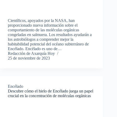
Científicos, apoyados por la NASA, han
proporcionado nueva información sobre el
comportamiento de las moléculas orgánicas
congeladas en salmuera. Los resultados ayudarán a
los astrobiólogos a comprender mejor la
habitabilidad potencial del océano subterráneo de
Encélado. Encélado es uno de…
Redacción de Axarquía Hoy
25 de noviembre de 2023
Encélado
Descubre cómo el hielo de Encélado juega un papel
crucial en la concentración de moléculas orgánicas