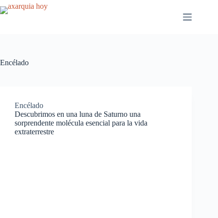
Saltar
al
contenido
Encélado
Encélado
Descubrimos en una luna de Saturno una
sorprendente molécula esencial para la vida
extraterrestre