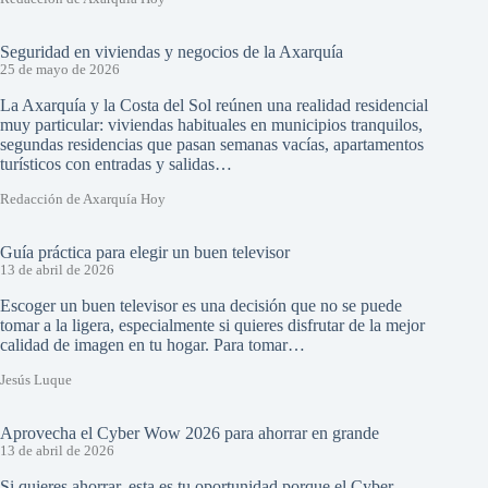
Seguridad en viviendas y negocios de la Axarquía
25 de mayo de 2026
La Axarquía y la Costa del Sol reúnen una realidad residencial
muy particular: viviendas habituales en municipios tranquilos,
segundas residencias que pasan semanas vacías, apartamentos
turísticos con entradas y salidas…
Redacción de Axarquía Hoy
Guía práctica para elegir un buen televisor
13 de abril de 2026
Escoger un buen televisor es una decisión que no se puede
tomar a la ligera, especialmente si quieres disfrutar de la mejor
calidad de imagen en tu hogar. Para tomar…
Jesús Luque
Aprovecha el Cyber Wow 2026 para ahorrar en grande
13 de abril de 2026
Si quieres ahorrar, esta es tu oportunidad porque el Cyber