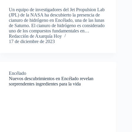
Un equipo de investigadores del Jet Propulsion Lab
(JPL) de la NASA ha descubierto la presencia de
cianuro de hidrógeno en Encélado, una de las lunas
de Saturno. El cianuro de hidrógeno es considerado
uno de los compuestos fundamentales en…
Redacción de Axarquía Hoy
17 de diciembre de 2023
Encélado
Nuevos descubrimientos en Encélado revelan
sorprendentes ingredientes para la vida