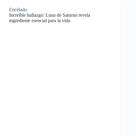
Encélado
Increíble hallazgo: Luna de Saturno revela
ingrediente esencial para la vida