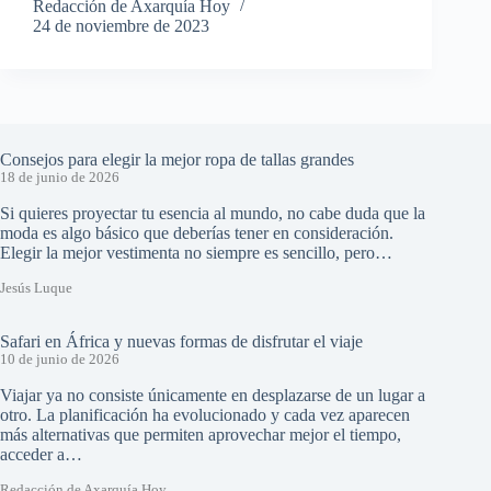
Redacción de Axarquía Hoy
24 de noviembre de 2023
Consejos para elegir la mejor ropa de tallas grandes
18 de junio de 2026
Si quieres proyectar tu esencia al mundo, no cabe duda que la
moda es algo básico que deberías tener en consideración.
Elegir la mejor vestimenta no siempre es sencillo, pero…
Jesús Luque
Safari en África y nuevas formas de disfrutar el viaje
10 de junio de 2026
Viajar ya no consiste únicamente en desplazarse de un lugar a
otro. La planificación ha evolucionado y cada vez aparecen
más alternativas que permiten aprovechar mejor el tiempo,
acceder a…
Redacción de Axarquía Hoy