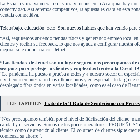
La España vacía ya no va a ser vacía y menos en la Axarquia, hay que c
conectividad. Asi seremos competitivos, la apuesta es clara en esta zona
ventaja competitiva.
Teletrabajo, educación, ocio. Son nuevos hábitos que han venido para 
“Así, seguiremos abriendo tiendas físicas y generando empleo local en
clientes y recibir su feedback, lo que nos ayuda a configurar nuestra o
mejorar su experiencia con Jetnet.
“Las tiendas de Jetnet son un lugar seguro, nos preocupamos de q
sea para para proteger a clientes y empleados frente a la Covid-19
“La pandemia ha puesto a prueba a todos y a nuestro sector en especial,
invirtiendo en nuestra red los últimos años y en especial a lo largo d
desplegado fibra óptica en varias localidades, como es el caso de Ben
LEE TAMBIÉN
Éxito de la ‘I Ruta de Senderismo con Perros’
“Nos preocupamos también por el nivel de fidelización del cliente, man
calidad y el servicios. Somos de los pocos operadores “PEQUEÑOS” qu
técnica como de atención al cliente. El volumen de clientes sigue creci
comienza su ahorro”.