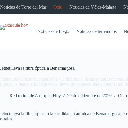
Saltar
Noticias de Torre del Mar
Ocio
Noticias de Vélez-Málaga
No
al
contenido
Noticias de fuego
Noticias de terremotos
No
Jetnet lleva la fibra óptica a Benamargosa
Jetnet está en fase de expansión, y a diferencia de las grandes marcas, l
rurales, la llamada España vacía, llevando conectividad a internet allí 
Redacción de Axarquía Hoy
29 de diciembre de 2020
Ocio
Jetnet lleva la fibra óptica a la localidad axárquica de Benamargosa, e
rurales.