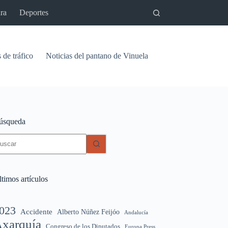
ra
Deportes
 de tráfico
Noticias del pantano de Vinuela
Relaciones
Signif
úsqueda
in
sultados
timos artículos
023
Accidente
Alberto Núñez Feijóo
Andalucía
xarquía
Congreso de los Diputados
Europa Press