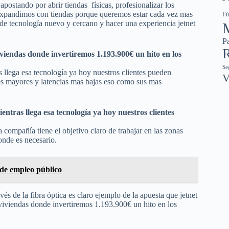
, apostando por abrir tiendas físicas, profesionalizar los
s expandimos con tiendas porque queremos estar cada vez mas
Fú
e tecnología nuevo y cercano y hacer una experiencia jetnet
Pa
R
iviendas donde invertiremos 1.193.900€ un hito en los
Se
s llega esa tecnología ya hoy nuestros clientes pueden
V
ades mayores y latencias mas bajas eso como sus mas
entras llega esa tecnología ya hoy nuestros clientes
a compañía tiene el objetivo claro de trabajar en las zonas
donde es necesario.
 de empleo público
és de la fibra óptica es claro ejemplo de la apuesta que jetnet
viviendas donde invertiremos 1.193.900€ un hito en los