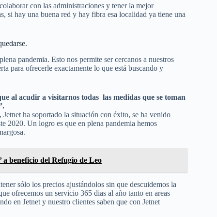
olaborar con las administraciones y tener la mejor
s, si hay una buena red y hay fibra esa localidad ya tiene una
quedarse.
 plena pandemia. Esto nos permite ser cercanos a nuestros
ferta para ofrecerle exactamente lo que está buscando y
ue al acudir a visitarnos todas las medidas que se toman
”.
 Jetnet ha soportado la situación con éxito, se ha venido
e este 2020. Un logro es que en plena pandemia hemos
amargosa.
 a beneficio del Refugio de Leo
tener sólo los precios ajustándolos sin que descuidemos la
e ofrecemos un servicio 365 dias al año tanto en areas
endo en Jetnet y nuestro clientes saben que con Jetnet