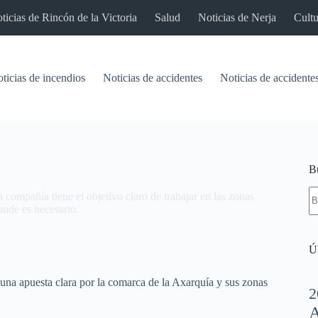
ticias de Rincón de la Victoria
Salud
Noticias de Nerja
Cultu
ticias de incendios
Noticias de accidentes
Noticias de accidentes
B
S
a compañía tiene el objetivo claro de trabajar en las zonas
re
donde es necesario.
Úl
n una apuesta clara por la comarca de la Axarquía y sus zonas
2
A