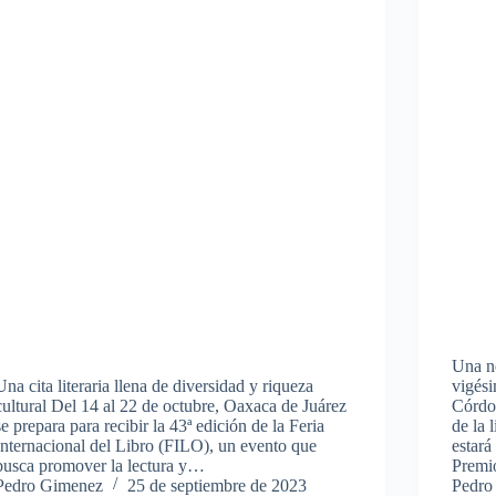
Una no
Una cita literaria llena de diversidad y riqueza
vigési
cultural Del 14 al 22 de octubre, Oaxaca de Juárez
Córdob
se prepara para recibir la 43ª edición de la Feria
de la 
Internacional del Libro (FILO), un evento que
estará
busca promover la lectura y…
Premi
Pedro Gimenez
25 de septiembre de 2023
Pedro