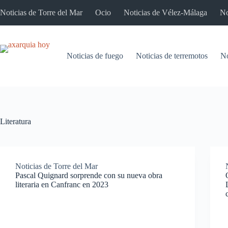
Saltar
Noticias de Torre del Mar
Ocio
Noticias de Vélez-Málaga
No
al
contenido
Noticias de fuego
Noticias de terremotos
No
Literatura
Noticias de Torre del Mar
Pascal Quignard sorprende con su nueva obra
literaria en Canfranc en 2023