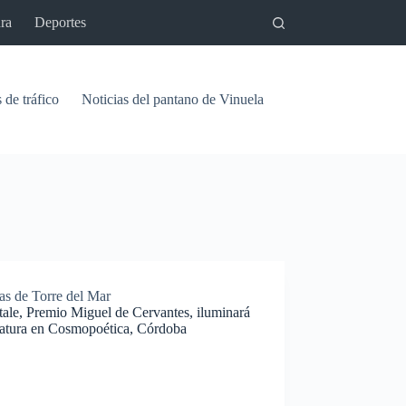
ra
Deportes
 de tráfico
Noticias del pantano de Vinuela
Relaciones
Signif
as de Torre del Mar
tale, Premio Miguel de Cervantes, iluminará
eratura en Cosmopoética, Córdoba