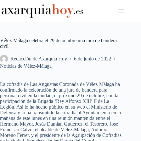
Saltar
al
contenido
Vélez-Málaga celebra el 29 de octubre una jura de bandera
civil
Redacción de Axarquía Hoy
6 de junio de 2022
Noticias de Vélez-Málaga
La cofradía de Las Angustias Coronada de Vélez-Málaga ha
confirmado la celebración de una jura de bandera para
personal civil en la ciudad, el próximo 29 de octubre, con la
participación de la Brigada ‘Rey Alfonso XIII’ II de La
Legión. Así lo ha hecho público en su web el Ministerio de
Defensa y lo ha transmitido la cofradía al Ayuntamiento en la
mañana de este lunes en una reunión mantenida entre el
Hermano Mayor, Jesús Damián Gutiérrez, el Tesorero, José
Francisco Calvo, el alcalde de Vélez-Málaga, Antonio
Moreno Ferrer, y el presidente de la Agrupación de Cofradías
de la ciudad, Francisco Javier García del Corral.