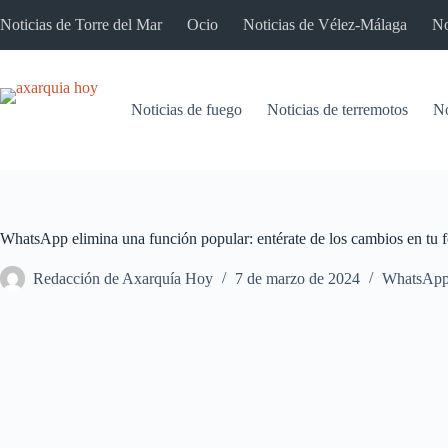
Saltar
Noticias de Torre del Mar
Ocio
Noticias de Vélez-Málaga
No
al
contenido
Noticias de fuego
Noticias de terremotos
No
WhatsApp elimina una función popular: entérate de los cambios en tu fo
Redacción de Axarquía Hoy
7 de marzo de 2024
WhatsAp