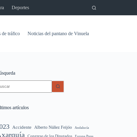
ra
Deportes
 de tráfico
Noticias del pantano de Vinuela
Relaciones
Signif
úsqueda
in
sultados
timos artículos
023
Accidente
Alberto Núñez Feijóo
Andalucía
xarquía
Congreso de los Diputados
Europa Press