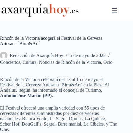
Saltar
al
contenido
Rincón de la Victoria acogerá el Festival de la Cerveza
Artesana `Birra&Art´
Redacción de Axarquía Hoy
5 de mayo de 2022
Conciertos
,
Cultura
,
Noticias de Rincón de la Victoria
,
Ocio
Rincón de la Victoria celebrará del 13 al 15 de mayo el
Festival de la Cerveza Artesana `Birra&Art´ en la Plaza Al
Ándalus, según ha informado el concejal de Turismo,
Antonio José Martín
(PP).
El Festival ofrecerá una amplia variedad con 55 tipos de
cervezas diferentes suministradas por diez cerveceras
nacionales: Blanca Verde, La Sagra, Domus, La Quince,
Scher Hof, DouGall´s, Segral, Birra manial, La Cibeles, y The
One.